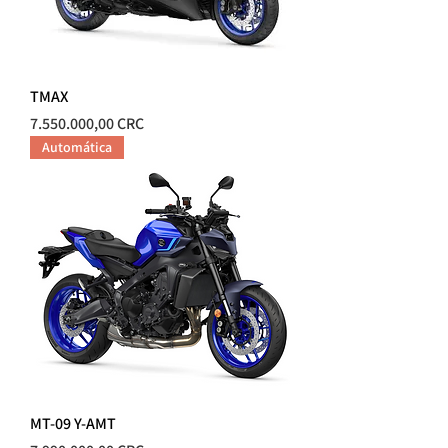
TMAX
Precio
7.550.000,00 CRC
Automática
MT-09 Y-AMT