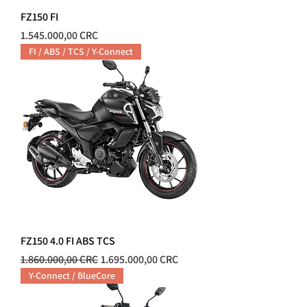
FZ150 FI
Precio
1.545.000,00 CRC
FI / ABS / TCS / Y-Connect
FZ150 4.0 FI ABS TCS
Precio
Precio de oferta
1.860.000,00 CRC
1.695.000,00 CRC
Y-Connect / BlueCore