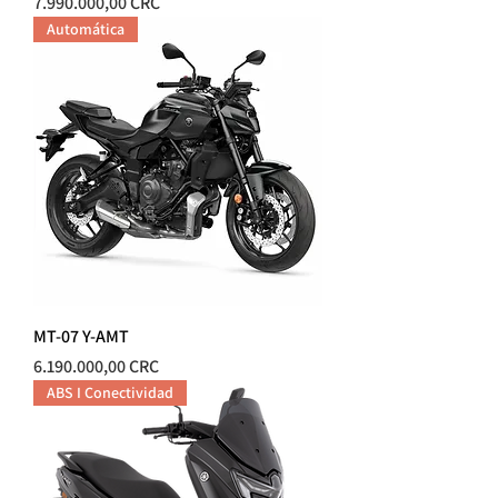
Precio
7.990.000,00 CRC
Automática
MT-07 Y-AMT
Precio
6.190.000,00 CRC
ABS I Conectividad