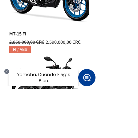
MT-15 FI
Precio
Precio de oferta
2.850.000,00 CRC
2.590.000,00 CRC
FI / ABS
MT-03 FI