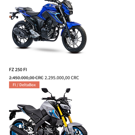
FZ 250 FI
Precio
Precio de oferta
2.450.000,00 CRC
2.295.000,00 CRC
FI / DeltaBox