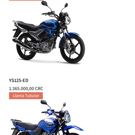
YS125-ED
Precio
1.365.000,00 CRC
Llanta Tubular