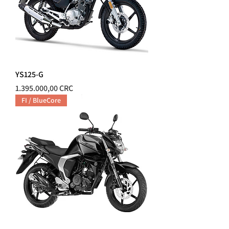
YS125-G
Precio
1.395.000,00 CRC
FI / BlueCore