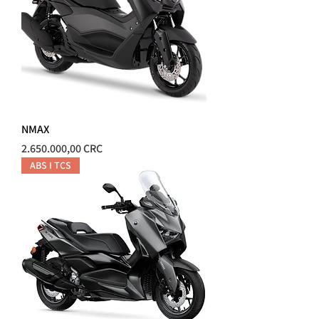
NMAX
Precio
2.650.000,00 CRC
ABS I TCS