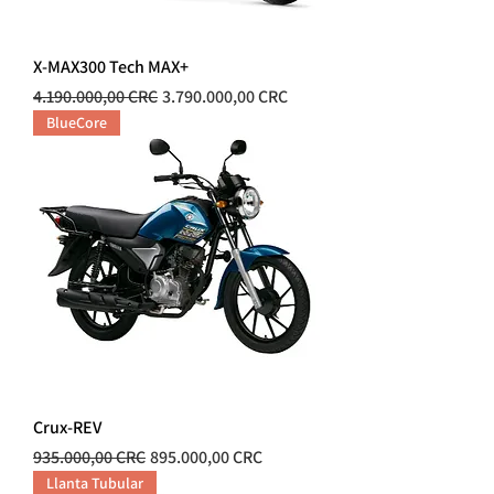
X-MAX300 Tech MAX+
Precio
Precio de oferta
4.190.000,00 CRC
3.790.000,00 CRC
BlueCore
Crux-REV
Precio
Precio de oferta
935.000,00 CRC
895.000,00 CRC
Llanta Tubular