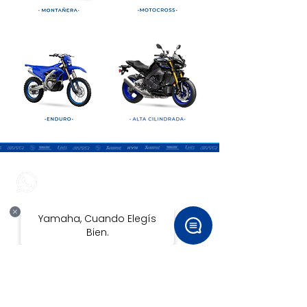
WhatsApp
+506 8302 7848
Teléfono
+506 2211 5900
¿Dónde estamos?