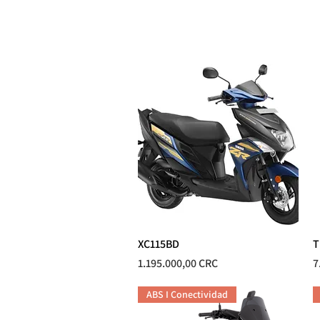
MOTOS
XC115BD
Vista rápida
T
Precio
P
1.195.000,00 CRC
7
ABS I Conectividad