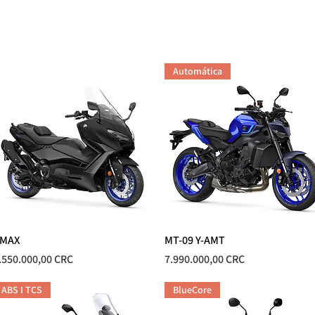
CUADRACICLOS & MULAS
MARINO
REPUESTOS
TALL
Automática
MAX
Vista rápida
MT-09 Y-AMT
Vista rápida
recio
Precio
.550.000,00 CRC
7.990.000,00 CRC
ABS I TCS
BlueCore