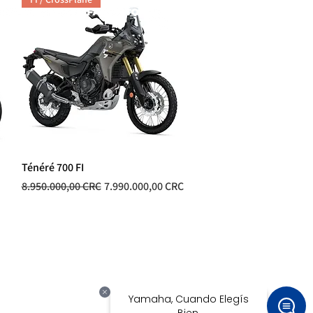
Ténéré 700 FI
Vista rápida
Precio
Precio de oferta
8.950.000,00 CRC
7.990.000,00 CRC