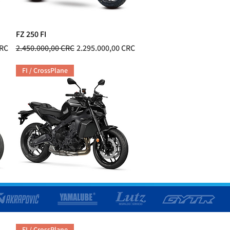
FZ 250 FI
Vista rápida
ta
Precio
Precio de oferta
CRC
2.450.000,00 CRC
2.295.000,00 CRC
FI / CrossPlane
MT-09 FI
Vista rápida
Precio
8.170.000,00 CRC
FI / CrossPlane