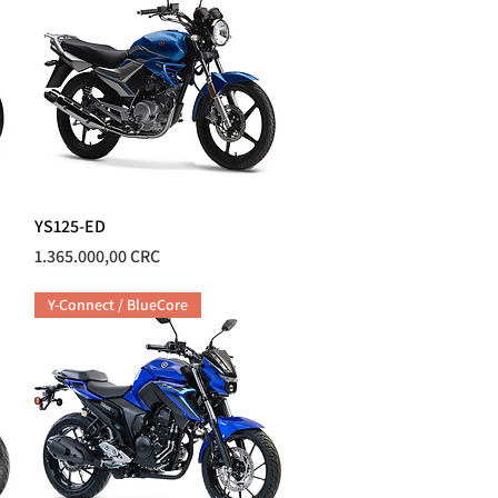
YS125-ED
Vista rápida
Precio
1.365.000,00 CRC
Y-Connect / BlueCore