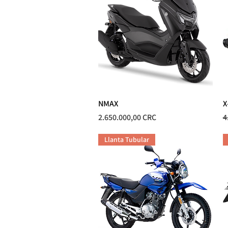
NMAX
Vista rápida
X
Precio
P
2.650.000,00 CRC
4
Llanta Tubular