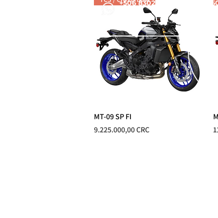
+506 8302 7848
+5
MT-09 SP FI
Vista rápida
M
Precio
P
9.225.000,00 CRC
1