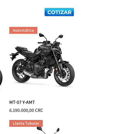
ER
CONTACTO
Automática
MT-07 Y-AMT
Vista rápida
Precio
6.190.000,00 CRC
Llanta Tubular