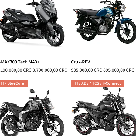
-MAX300 Tech MAX+
Vista rápida
Crux-REV
Vista rápida
recio
Precio de oferta
Precio
Precio de oferta
.190.000,00 CRC
3.790.000,00 CRC
935.000,00 CRC
895.000,00 CRC
FI / BlueCore
FI / ABS / TCS / Y-Connect