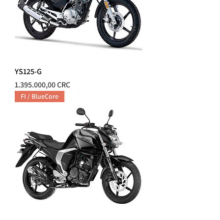
YS125-G
Precio
1.395.000,00 CRC
FI / BlueCore