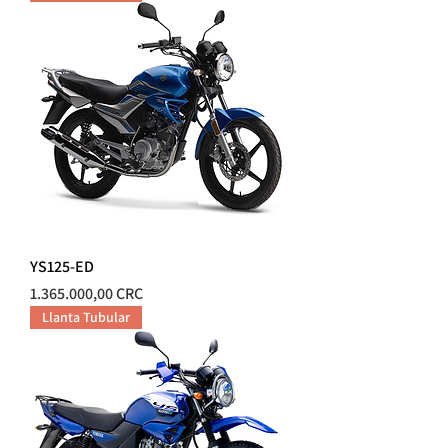
YS125-ED
Precio
1.365.000,00 CRC
Llanta Tubular