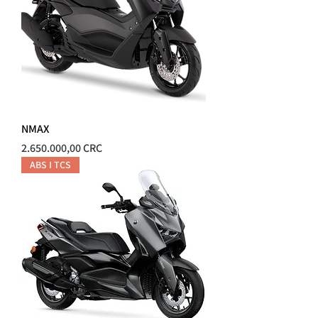
NMAX
Precio
2.650.000,00 CRC
ABS I TCS