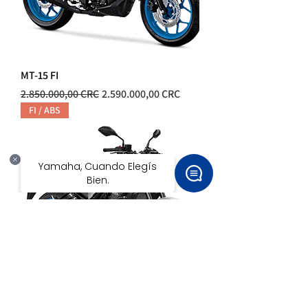
MT-15 FI
Precio
Precio de oferta
2.850.000,00 CRC
2.590.000,00 CRC
FI / ABS
MT-03 FI