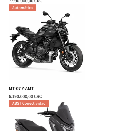
Precio
7.990.000,00 CRC
Automática
MT-07 Y-AMT
Precio
6.190.000,00 CRC
ABS I Conectividad