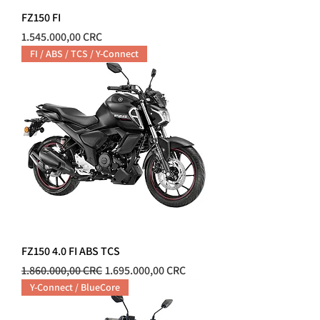
FZ150 FI
Precio
1.545.000,00 CRC
FI / ABS / TCS / Y-Connect
FZ150 4.0 FI ABS TCS
Precio
Precio de oferta
1.860.000,00 CRC
1.695.000,00 CRC
Y-Connect / BlueCore