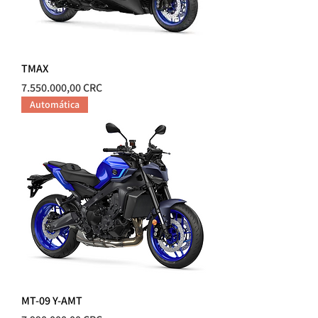
TMAX
Precio
7.550.000,00 CRC
Automática
MT-09 Y-AMT