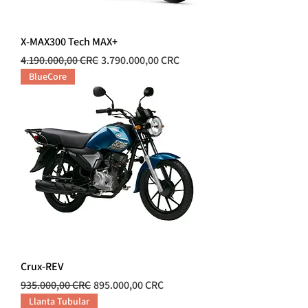
X-MAX300 Tech MAX+
Precio
Precio de oferta
4.190.000,00 CRC
3.790.000,00 CRC
BlueCore
Crux-REV
Precio
Precio de oferta
935.000,00 CRC
895.000,00 CRC
Llanta Tubular