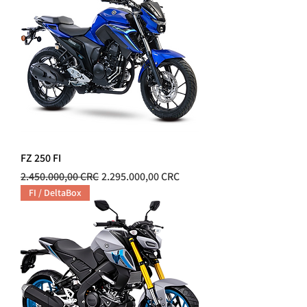
FZ 250 FI
Precio
Precio de oferta
2.450.000,00 CRC
2.295.000,00 CRC
FI / DeltaBox