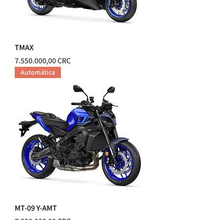
TMAX
Precio
7.550.000,00 CRC
Automática
MT-09 Y-AMT