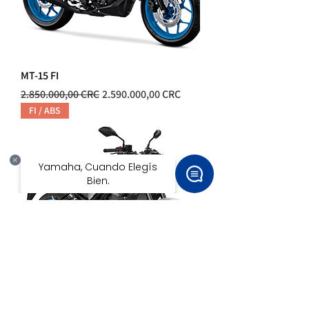
MT-15 FI
Precio
Precio de oferta
2.850.000,00 CRC
2.590.000,00 CRC
FI / ABS
MT-03 FI