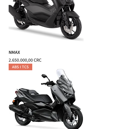
NMAX
Precio
2.650.000,00 CRC
ABS I TCS