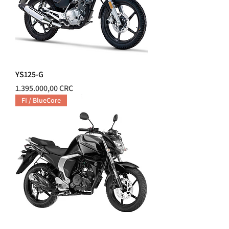
YS125-G
Precio
1.395.000,00 CRC
FI / BlueCore