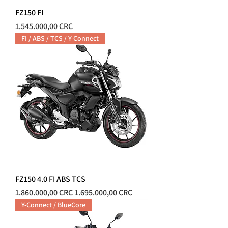
FZ150 FI
Precio
1.545.000,00 CRC
FI / ABS / TCS / Y-Connect
FZ150 4.0 FI ABS TCS
Precio
Precio de oferta
1.860.000,00 CRC
1.695.000,00 CRC
Y-Connect / BlueCore