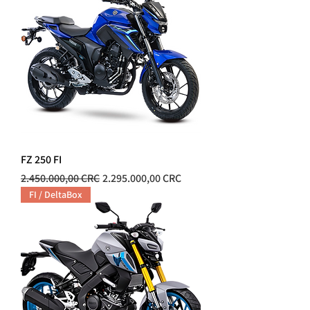
FZ 250 FI
Precio
Precio de oferta
2.450.000,00 CRC
2.295.000,00 CRC
FI / DeltaBox