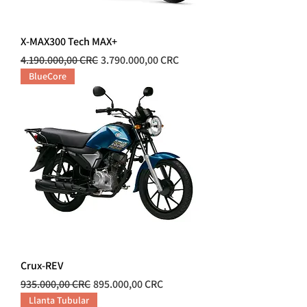
X-MAX300 Tech MAX+
Precio
Precio de oferta
4.190.000,00 CRC
3.790.000,00 CRC
BlueCore
Crux-REV
Precio
Precio de oferta
935.000,00 CRC
895.000,00 CRC
Llanta Tubular