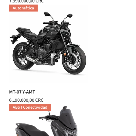
Precio
7.990.000,00 CRC
Automática
MT-07 Y-AMT
Precio
6.190.000,00 CRC
ABS I Conectividad