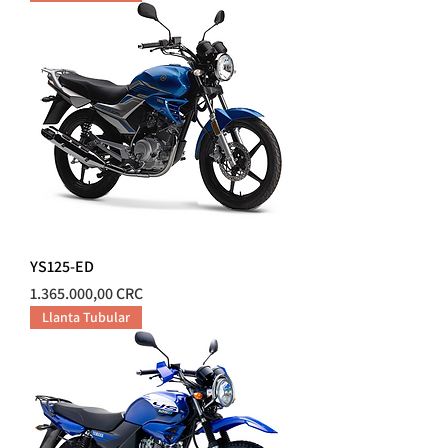
YS125-ED
Precio
1.365.000,00 CRC
Llanta Tubular