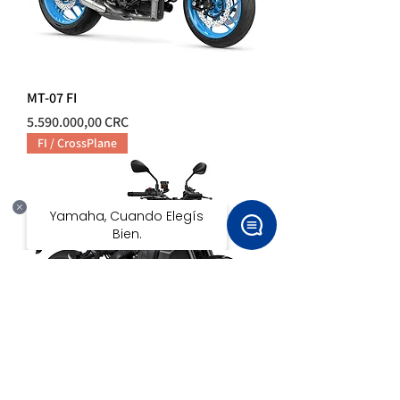
MT-07 FI
Precio
5.590.000,00 CRC
FI / CrossPlane
MT-09 FI