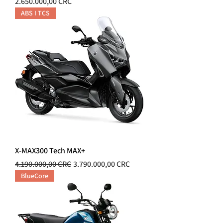
Precio
2.650.000,00 CRC
ABS I TCS
X-MAX300 Tech MAX+
Precio
Precio de oferta
4.190.000,00 CRC
3.790.000,00 CRC
BlueCore