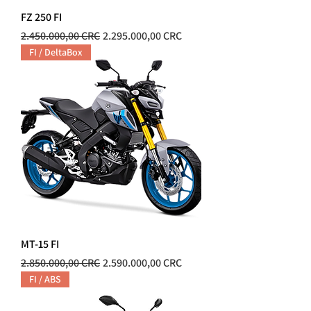
FZ 250 FI
Precio
Precio de oferta
2.450.000,00 CRC
2.295.000,00 CRC
FI / DeltaBox
MT-15 FI
Precio
Precio de oferta
2.850.000,00 CRC
2.590.000,00 CRC
FI / ABS