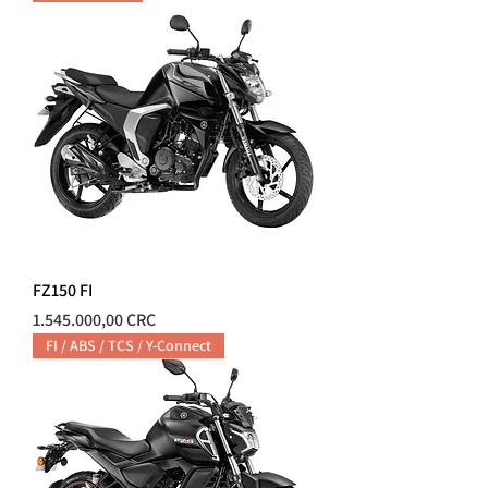
FZ150 FI
Precio
1.545.000,00 CRC
FI / ABS / TCS / Y-Connect