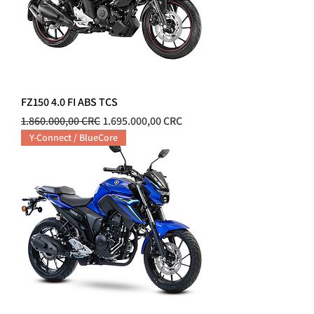
FZ150 4.0 FI ABS TCS
Precio
Precio de oferta
1.860.000,00 CRC
1.695.000,00 CRC
Y-Connect / BlueCore