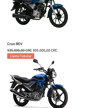
Crux-REV
Precio
Precio de oferta
935.000,00 CRC
895.000,00 CRC
Llanta Tubular