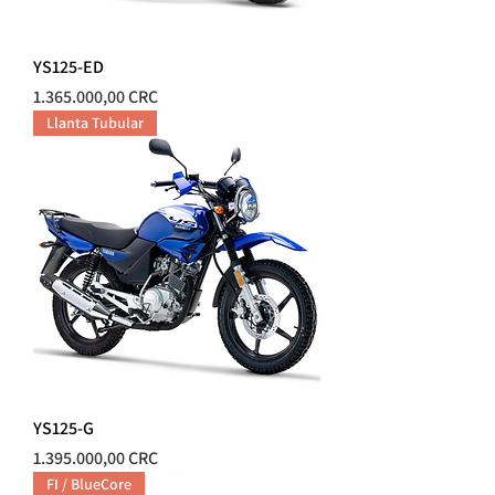
YS125-ED
Precio
1.365.000,00 CRC
Llanta Tubular
YS125-G
Precio
1.395.000,00 CRC
FI / BlueCore