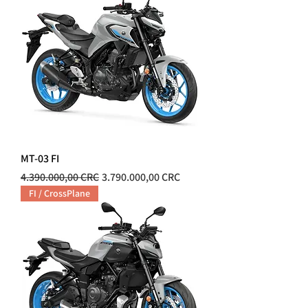
MT-03 FI
Precio
Precio de oferta
4.390.000,00 CRC
3.790.000,00 CRC
FI / CrossPlane