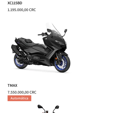
XC115BD
Precio
1.195.000,00 CRC
TMAX
Precio
7.550.000,00 CRC
Automática