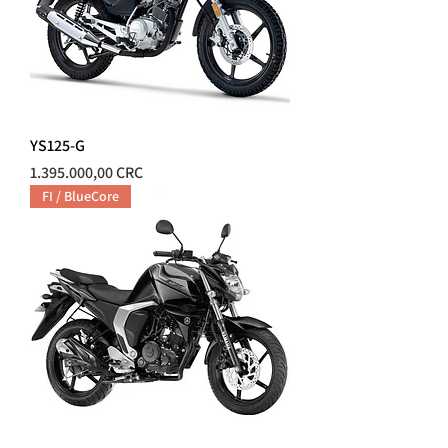
YS125-G
Precio
1.395.000,00 CRC
FI / BlueCore