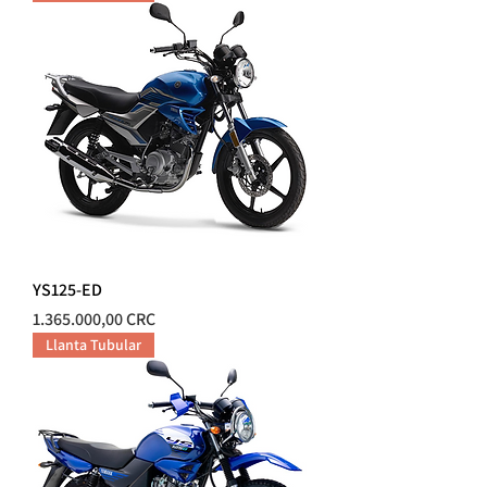
YS125-ED
Precio
1.365.000,00 CRC
Llanta Tubular