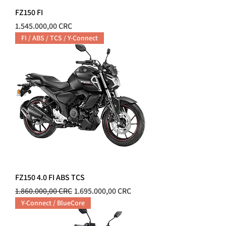
FZ150 FI
Precio
1.545.000,00 CRC
FI / ABS / TCS / Y-Connect
FZ150 4.0 FI ABS TCS
Precio
Precio de oferta
1.860.000,00 CRC
1.695.000,00 CRC
Y-Connect / BlueCore