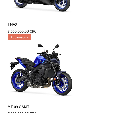
TMAX
Precio
7.550.000,00 CRC
Automática
MT-09 Y-AMT