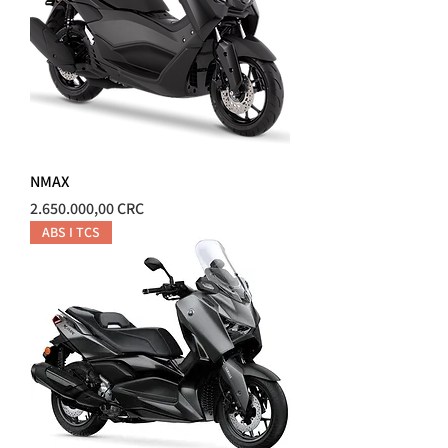
NMAX
Precio
2.650.000,00 CRC
ABS I TCS