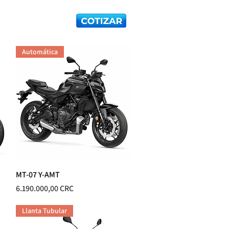
ER
CONTACTO
Automática
MT-07 Y-AMT
Vista rápida
Precio
6.190.000,00 CRC
Llanta Tubular