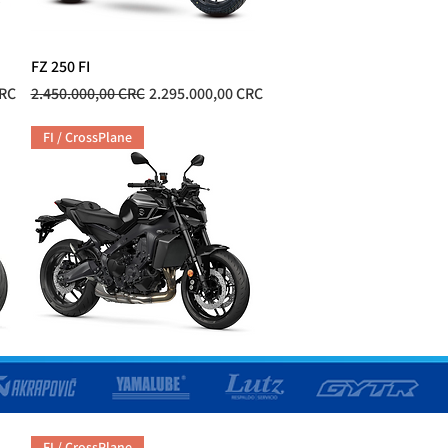
FZ 250 FI
Vista rápida
ta
Precio
Precio de oferta
CRC
2.450.000,00 CRC
2.295.000,00 CRC
FI / CrossPlane
MT-09 FI
Vista rápida
Precio
8.170.000,00 CRC
FI / CrossPlane