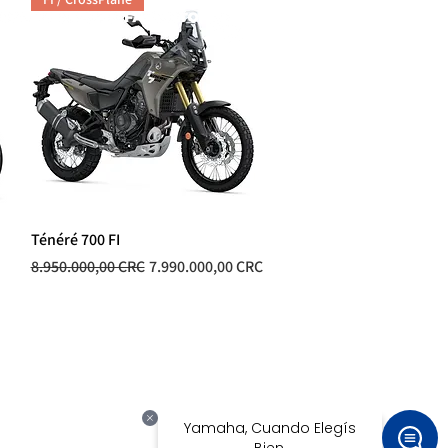
Ténéré 700 FI
Vista rápida
Precio
Precio de oferta
8.950.000,00 CRC
7.990.000,00 CRC