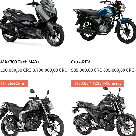
-MAX300 Tech MAX+
Vista rápida
Crux-REV
Vista rápida
recio
Precio de oferta
Precio
Precio de oferta
.190.000,00 CRC
3.790.000,00 CRC
935.000,00 CRC
895.000,00 CRC
FI / BlueCore
FI / ABS / TCS / Y-Connect