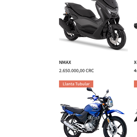
NMAX
Vista rápida
X
Precio
P
2.650.000,00 CRC
4
Llanta Tubular