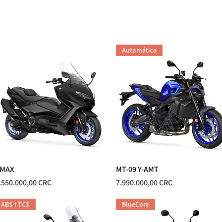
CUADRACICLOS & MULAS
MARINO
REPUESTOS
TALL
Automática
MAX
Vista rápida
MT-09 Y-AMT
Vista rápida
recio
Precio
.550.000,00 CRC
7.990.000,00 CRC
ABS I TCS
BlueCore