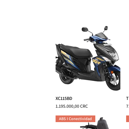
MOTOS
XC115BD
Vista rápida
T
Precio
P
1.195.000,00 CRC
7
ABS I Conectividad