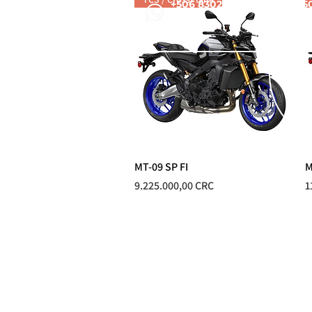
+506 8302 7848
+5
MT-09 SP FI
Vista rápida
M
Precio
P
9.225.000,00 CRC
1