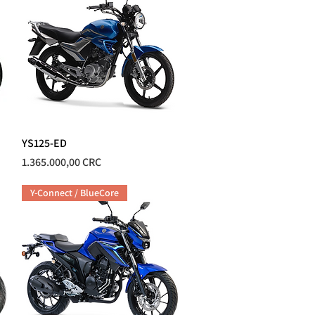
YS125-ED
Vista rápida
Precio
1.365.000,00 CRC
Y-Connect / BlueCore