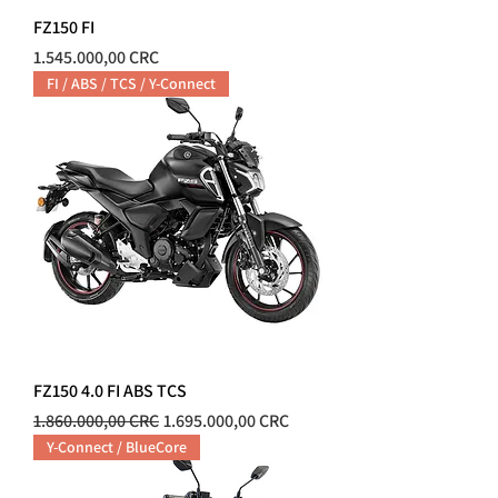
FZ150 FI
Precio
1.545.000,00 CRC
FI / ABS / TCS / Y-Connect
FZ150 4.0 FI ABS TCS
Precio
Precio de oferta
1.860.000,00 CRC
1.695.000,00 CRC
Y-Connect / BlueCore