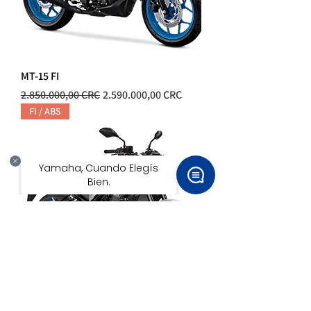
MT-15 FI
Precio
Precio de oferta
2.850.000,00 CRC
2.590.000,00 CRC
FI / ABS
MT-03 FI