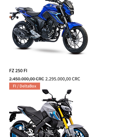
FZ 250 FI
Precio
Precio de oferta
2.450.000,00 CRC
2.295.000,00 CRC
FI / DeltaBox