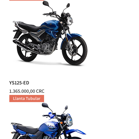
YS125-ED
Precio
1.365.000,00 CRC
Llanta Tubular