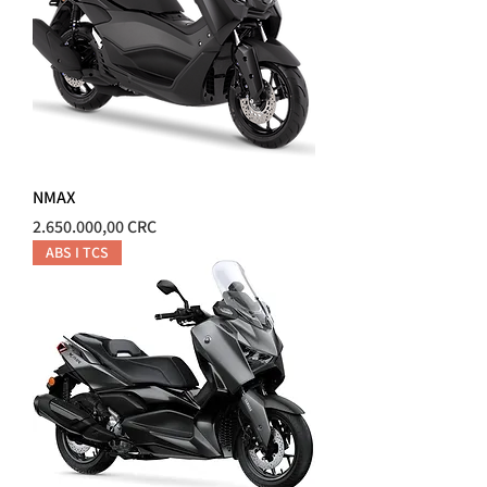
NMAX
Precio
2.650.000,00 CRC
ABS I TCS