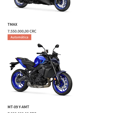
TMAX
Precio
7.550.000,00 CRC
Automática
MT-09 Y-AMT