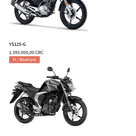
YS125-G
Precio
1.395.000,00 CRC
FI / BlueCore