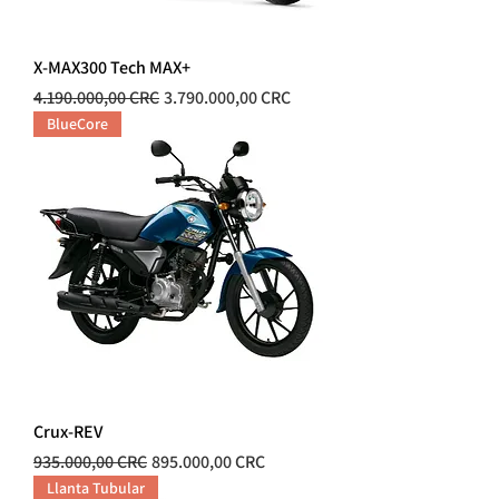
X-MAX300 Tech MAX+
Precio
Precio de oferta
4.190.000,00 CRC
3.790.000,00 CRC
BlueCore
Crux-REV
Precio
Precio de oferta
935.000,00 CRC
895.000,00 CRC
Llanta Tubular