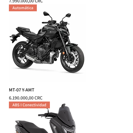
Precio
7.990.000,00 CRC
Automática
MT-07 Y-AMT
Precio
6.190.000,00 CRC
ABS I Conectividad