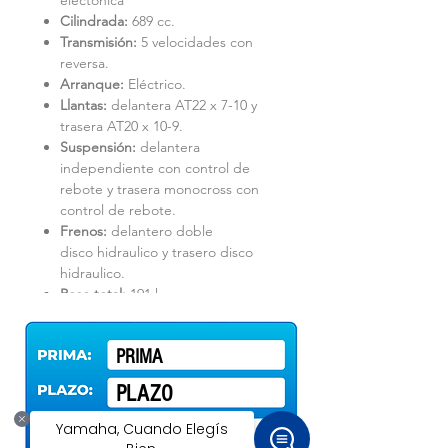
electónica
Cilindrada:
689 cc.
Transmisión:
5 velocidades con
reversa.
Arranque:
Eléctrico.
Llantas:
delantera AT22 x 7-10 y
trasera AT20 x 10-9.
Suspensión:
delantera
independiente con control de
rebote y trasera monocross con
control de rebote.
Frenos:
delantero doble
disco hidraulico y trasero disco
hidraulico.
Peso total:
191 kg.
PRIMA
PLAZO
*
0