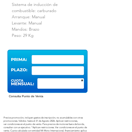
Sistema de inducción de
combustible: carburado
Arranque: Manual
Levante: Manual
Mandos: Brazo
Peso: 29 Kg
*
Consulta Punto de Venta
Precios promoción, incluyen gastos de inscripción, no acumulables con otras
promociones. Válidos hasta el 31 de Agosto
2026
.
Aplican
restricciones,
ver
condiciones en el punto de venta. Para precios de motores fuera de borda,
consultar con un ejecutivo. *Aplican restricciones. Ver condiciones en el punto de
venta. Cuota calculada con entidad Mi Moto Internacional, financiamiento aplica